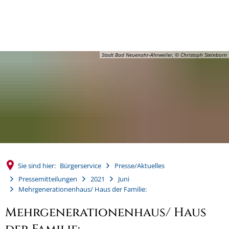
MENÜ
Stadt Bad Neuenahr-Ahrweiler, © Christoph Steinborn
Sie sind hier:
Bürgerservice
Presse/Aktuelles
Pressemitteilungen
2021
Juni
Mehrgenerationenhaus/ Haus der Familie:
Mehrgenerationenhaus/ Haus