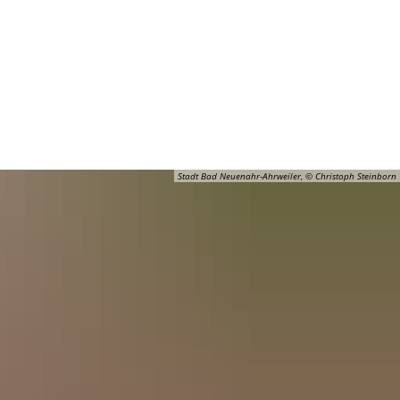
Barrierefreiheit
Öffnungszeiten
Kontakt
ADT
FREIZEIT
Stadt Bad Neuenahr-Ahrweiler, © Christoph Steinborn