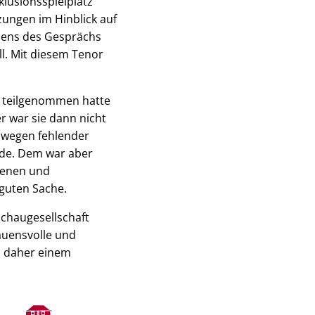
lusionsspielplatz
ungen im Hinblick auf
sens des Gesprächs
l. Mit diesem Tenor
in teilgenommen hatte
r war sie dann nicht
h wegen fehlender
rde. Dem war aber
ffenen und
guten Sache.
chaugesellschaft
auensvolle und
n daher einem