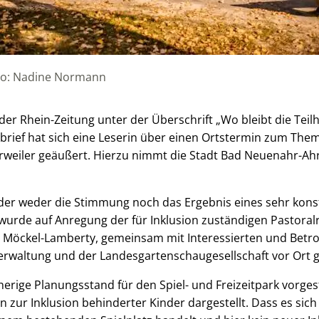
Foto: Nadine Normann
 der Rhein-Zeitung unter der Überschrift „Wo bleibt die Teil
rbrief hat sich eine Leserin über einen Ortstermin zum The
hrweiler geäußert. Hierzu nimmt die Stadt Bad Neuenahr-Ah
eider weder die Stimmung noch das Ergebnis eines sehr kon
 wurde auf Anregung der für Inklusion zuständigen Pastoral
e Möckel-Lamberty, gemeinsam mit Interessierten und Betr
erwaltung und der Landesgartenschaugesellschaft vor Ort g
erige Planungsstand für den Spiel- und Freizeitpark vorgest
ur Inklusion behinderter Kinder dargestellt. Dass es sic