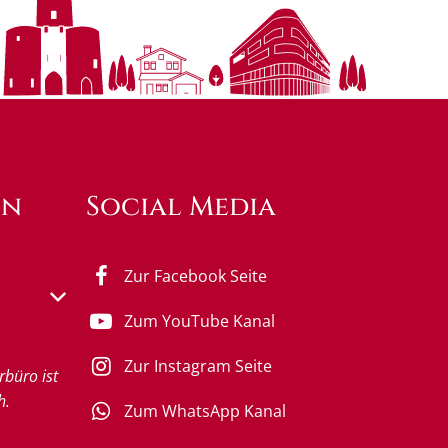
en
Social Media
Zur Facebook Seite
s- oder Schließzeiten auszublenden
Zum YouTube Kanal
Zur Instagram Seite
rbüro ist
h.
Zum WhatsApp Kanal