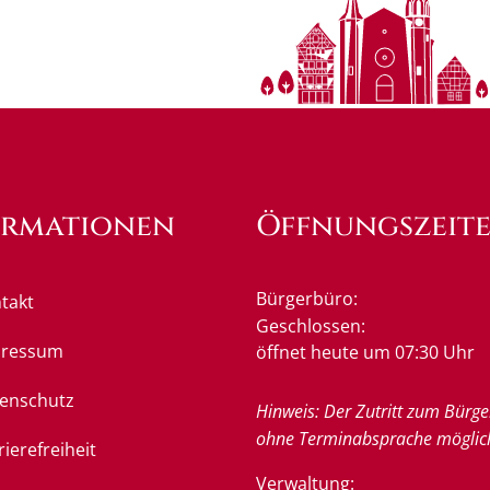
ormationen
Öffnungszeit
Bürgerbüro:
takt
Klicken, um weitere Öffnung
Geschlossen:
pressum
öffnet heute um 07:30 Uhr
enschutz
Hinweis: Der Zutritt zum Bürge
ohne Terminabsprache möglic
rierefreiheit
Verwaltung: