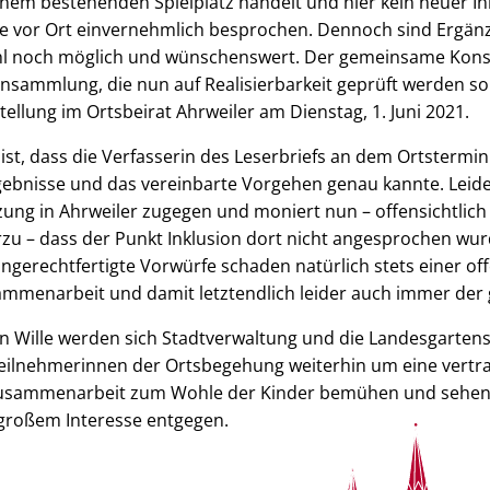
em bestehenden Spielplatz handelt und hier kein neuer Ink
e vor Ort einvernehmlich besprochen. Dennoch sind Ergänz
ohl noch möglich und wünschenswert. Der gemeinsame Kon
nsammlung, die nun auf Realisierbarkeit geprüft werden sol
tellung im Ortsbeirat Ahrweiler am Dienstag, 1. Juni 2021.
ist, dass die Verfasserin des Leserbriefs an dem Ortsterm
gebnisse und das vereinbarte Vorgehen genau kannte. Leide
tzung in Ahrweiler zugegen und moniert nun – offensichtlic
rzu – dass der Punkt Inklusion dort nicht angesprochen wu
ungerechtfertigte Vorwürfe schaden natürlich stets einer o
ammenarbeit und damit letztendlich leider auch immer der 
 Wille werden sich Stadtverwaltung und die Landesgartens
ilnehmerinnen der Ortsbegehung weiterhin um eine vertr
 Zusammenarbeit zum Wohle der Kinder bemühen und sehe
 großem Interesse entgegen.