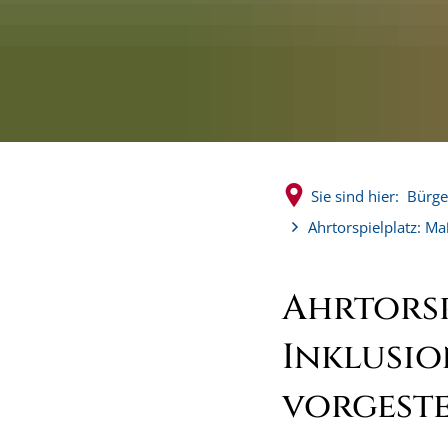
Sie sind hier:
Bürge
Ahrtorspielplatz: M
Ahrtors
Inklusi
vorgeste