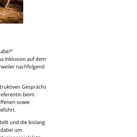
habe?“
ma Inklusion auf dem
rweiler nachfolgend
struktiven Gesprächs
referentin beim
offenen sowie
eführt.
ellt und die bislang
h dabei um