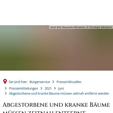
MENÜ
Stadt Bad Neuenahr-Ahrweiler, © Christoph Steinborn
Sie sind hier:
Bürgerservice
Presse/Aktuelles
Pressemitteilungen
2021
Juni
Abgestorbene und kranke Bäume müssen zeitnah entfernt werden
Abgestorbene und kranke Bäume