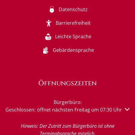
Datenschutz
Barrierefreiheit
Leichte Sprache
Gebärdensprache
Öffnungszeiten
Bürgerbüro:
Klicken, um weitere Öffnungs- oder Schließzeiten auszu
Geschlossen:
öffnet nächsten Freitag um 07:30 Uhr
Hinweis: Der Zutritt zum Bürgerbüro ist ohne
Terminabsprache möglich.