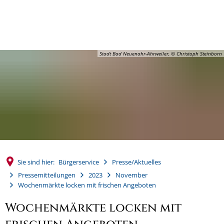
MENÜ
Stadt Bad Neuenahr-Ahrweiler, © Christoph Steinborn
Sie sind hier:
Bürgerservice
Presse/Aktuelles
Pressemitteilungen
2023
November
Wochenmärkte locken mit frischen Angeboten
Wochenmärkte locken mit