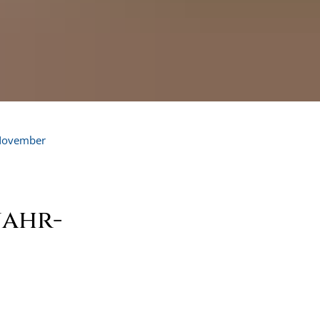
November
nahr-