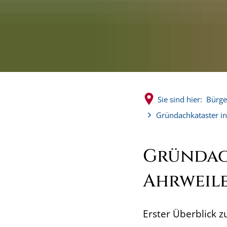
Sie sind hier:
Bürge
Gründachkataster i
Gründac
Ahrweil
Erster Überblick z