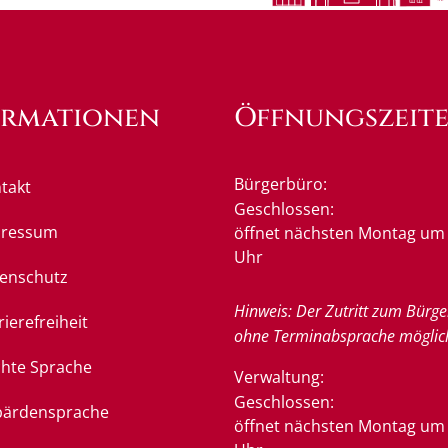
ormationen
Öffnungszeit
Bürgerbüro:
takt
Klicken, um weitere Öffnung
Geschlossen:
pressum
öffnet nächsten Montag um 
Uhr
enschutz
Hinweis: Der Zutritt zum Bürge
rierefreiheit
ohne Terminabsprache möglic
chte Sprache
Verwaltung:
Klicken, um weitere Öffnung
Geschlossen:
ärdensprache
öffnet nächsten Montag um 