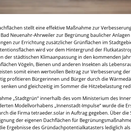
hflächen stellt eine effektive Maßnahme zur Verbesserung
t Bad Neuenahr-Ahrweiler zur Begrünung baulicher Anlagen
ngen zur Errichtung zusätzlicher Grünflächen im Stadtgebie
tentionsflächen wird vor dem Hintergrund der Flutkatastro
en der städtischen Klimaanpassung in den kommenden Jahr
flächen Vögeln, Bienen und anderen Insekten als Lebensr
isten somit einen wertvollen Beitrag zur Verbesserung der
zeitig profitieren Bürgerinnen und Bürger durch die Wärm
 senken und gleichzeitig im Sommer die Hitzebelastung red
me „Stadtgrün“ innerhalb des vom Ministerium des Inner
derten Modellvorhabens „Innenstadt-Impulse“ wurde die Ers
ch die Firma tetraeder.solar in Auftrag gegeben. Über die 
 Eignung der eigenen Dachflächen für Begrünungsmaßnahme
 die Ergebnisse des Gründachpotentialkatasters lediglich al