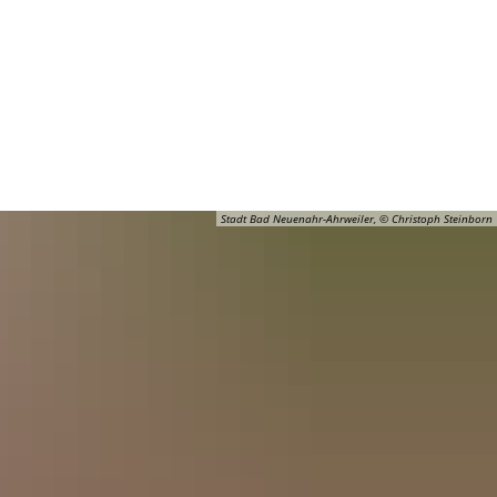
Barrierefreiheit
Öffnungszeiten
Kontakt
ADT
FREIZEIT
Stadt Bad Neuenahr-Ahrweiler, © Christoph Steinborn