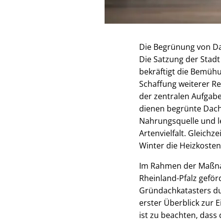
Die Begrünung von Dac
Die Satzung der Stad
bekräftigt die Bemühu
Schaffung weiterer Re
der zentralen Aufgab
dienen begrünte Dach
Nahrungsquelle und le
Artenvielfalt. Gleich
Winter die Heizkosten
Im Rahmen der Maßnah
Rheinland-Pfalz geför
Gründachkatasters dur
erster Überblick zur
ist zu beachten, dass