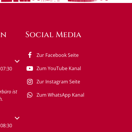
en
Social Media
Zur Facebook Seite
s- oder Schließzeiten auszublenden
Zum YouTube Kanal
07:30
Zur Instagram Seite
rbüro ist
Zum WhatsApp Kanal
h.
s- oder Schließzeiten auszublenden
08:30