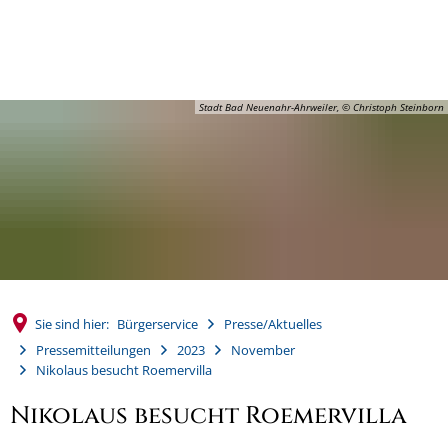
MENÜ
Stadt Bad Neuenahr-Ahrweiler, © Christoph Steinborn
Sie sind hier:
Bürgerservice
Presse/Aktuelles
Pressemitteilungen
2023
November
Nikolaus besucht Roemervilla
Nikolaus besucht Roemervilla