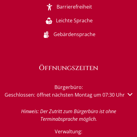
Barrierefreiheit
Leichte Sprache
Gebärdensprache
Öffnungszeiten
Bürgerbüro:
Klicken, um weitere Öffnungs- oder Schließzeiten auszub
Geschlossen:
öffnet nächsten Montag um 07:30 Uhr
Hinweis: Der Zutritt zum Bürgerbüro ist ohne
Terminabsprache möglich.
Verwaltung: