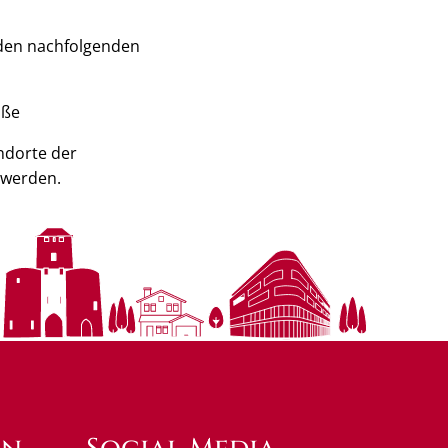
 den nachfolgenden
aße
ndorte der
 werden.