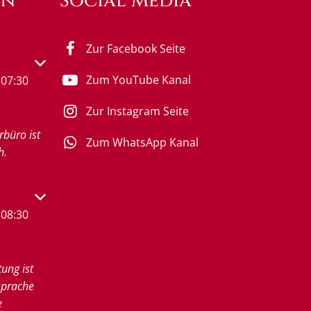
en
Social Media
Zur Facebook Seite
s- oder Schließzeiten auszublenden
Zum YouTube Kanal
07:30
Zur Instagram Seite
rbüro ist
Zum WhatsApp Kanal
h.
s- oder Schließzeiten auszublenden
08:30
tung ist
sprache
e