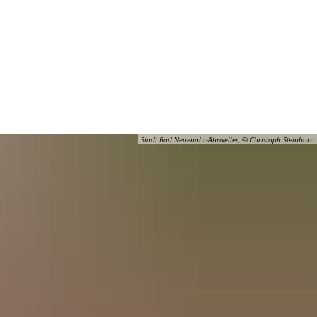
Barrierefreiheit
Öffnungszeiten
Kontakt
ADT
FREIZEIT
Stadt Bad Neuenahr-Ahrweiler, © Christoph Steinborn