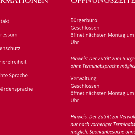
ormationen
Öffnungszeit
Bürgerbüro:
takt
Klicken, um weitere Öffnung
Geschlossen:
pressum
öffnet nächsten Montag um 
Uhr
enschutz
Hinweis: Der Zutritt zum Bürge
rierefreiheit
ohne Terminabsprache möglic
chte Sprache
Verwaltung:
Klicken, um weitere Öffnung
Geschlossen:
ärdensprache
öffnet nächsten Montag um 
Uhr
Hinweis: Der Zutritt zur Verwal
nur nach vorheriger Terminab
möglich. Spontanbesuche ohn