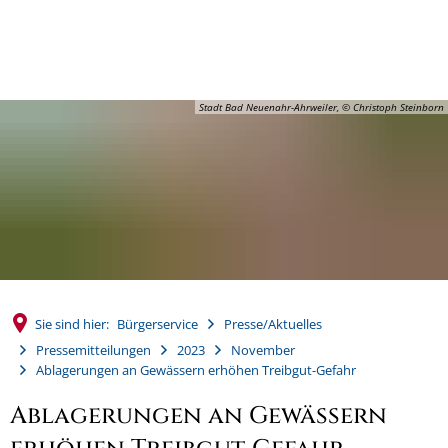
MENÜ
Stadt Bad Neuenahr-Ahrweiler, © Christoph Steinborn
Sie sind hier:
Bürgerservice
Presse/Aktuelles
Pressemitteilungen
2023
November
Ablagerungen an Gewässern erhöhen Treibgut-Gefahr
Ablagerungen an Gewässern