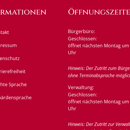
ormationen
Öffnungszeit
Bürgerbüro:
takt
Klicken, um weitere Öffnung
Geschlossen:
pressum
öffnet nächsten Montag um 
Uhr
enschutz
Hinweis: Der Zutritt zum Bürge
rierefreiheit
ohne Terminabsprache möglic
chte Sprache
Verwaltung:
Klicken, um weitere Öffnung
Geschlossen:
ärdensprache
öffnet nächsten Montag um 
Uhr
Hinweis: Der Zutritt zur Verwal