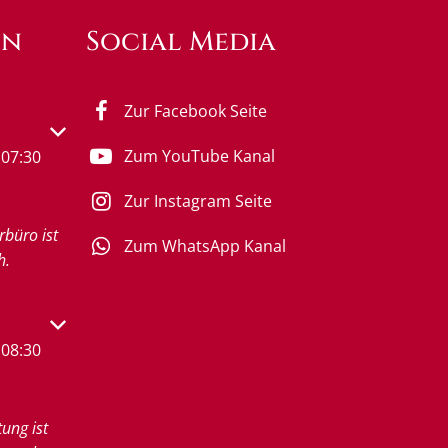
en
Social Media
Zur Facebook Seite
s- oder Schließzeiten auszublenden
Zum YouTube Kanal
07:30
Zur Instagram Seite
rbüro ist
Zum WhatsApp Kanal
h.
s- oder Schließzeiten auszublenden
08:30
tung ist