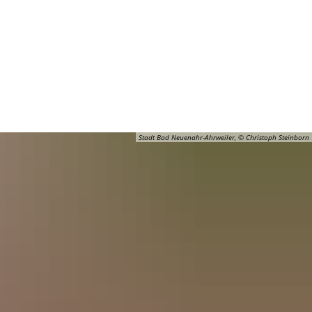
Barrierefreiheit
Öffnungszeiten
Kontakt
ADT
FREIZEIT
Stadt Bad Neuenahr-Ahrweiler, © Christoph Steinborn