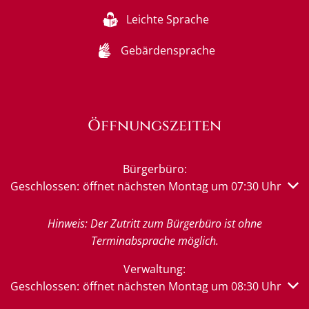
Leichte Sprache
Gebärdensprache
Öffnungszeiten
Bürgerbüro:
Klicken, um weitere Öffnungs- oder Schließzeiten auszub
Geschlossen:
öffnet nächsten Montag um 07:30 Uhr
Hinweis: Der Zutritt zum Bürgerbüro ist ohne
Terminabsprache möglich.
Verwaltung:
Klicken, um weitere Öffnungs- oder Schließzeiten auszub
Geschlossen:
öffnet nächsten Montag um 08:30 Uhr