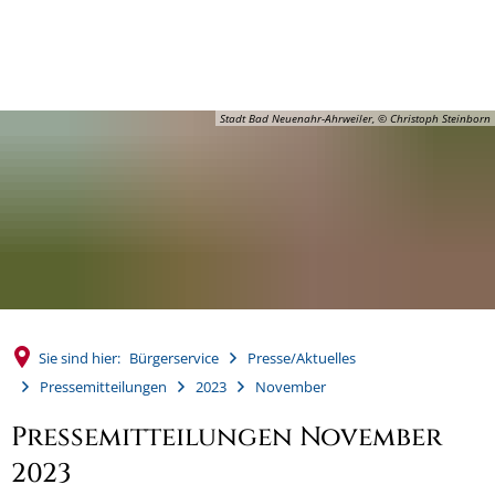
MENÜ
Stadt Bad Neuenahr-Ahrweiler, © Christoph Steinborn
Sie sind hier:
Bürgerservice
Presse/Aktuelles
Pressemitteilungen
2023
November
Pressemitteilungen November
2023