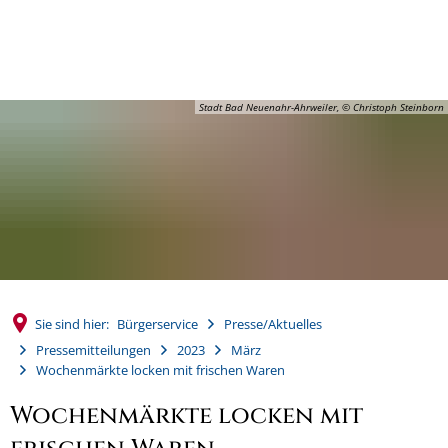
MENÜ
Stadt Bad Neuenahr-Ahrweiler, © Christoph Steinborn
Sie sind hier:
Bürgerservice
Presse/Aktuelles
Pressemitteilungen
2023
März
Wochenmärkte locken mit frischen Waren
Wochenmärkte locken mit