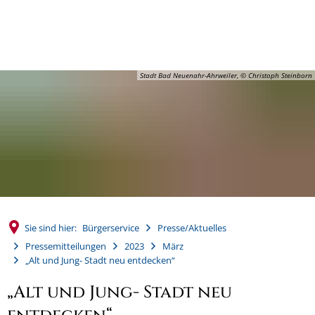
MENÜ
Stadt Bad Neuenahr-Ahrweiler, © Christoph Steinborn
Sie sind hier:
Bürgerservice
Presse/Aktuelles
Pressemitteilungen
2023
März
„Alt und Jung- Stadt neu entdecken“
„Alt und Jung- Stadt neu