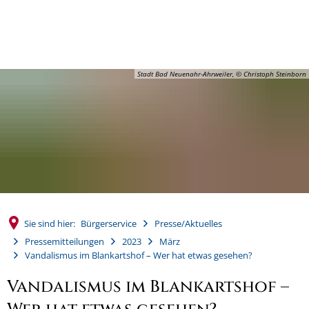
MENÜ
Stadt Bad Neuenahr-Ahrweiler, © Christoph Steinborn
Sie sind hier:
Bürgerservice
Presse/Aktuelles
Pressemitteilungen
2023
März
Vandalismus im Blankartshof – Wer hat etwas gesehen?
Vandalismus im Blankartshof –