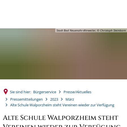
MENÜ
Stadt Bad Neuenahr-Ahrweiler, © Christoph Steinborn
Sie sind hier:
Bürgerservice
Presse/Aktuelles
Pressemitteilungen
2023
März
Alte Schule Walporzheim steht Vereinen wieder zur Verfügung
Alte Schule Walporzheim steht