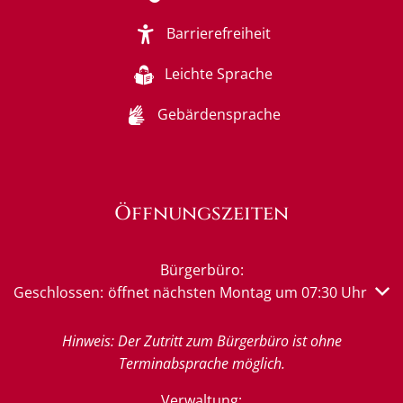
Barrierefreiheit
Leichte Sprache
Gebärdensprache
Öffnungszeiten
Bürgerbüro:
Klicken, um weitere Öffnungs- oder Schließzeiten auszub
Geschlossen:
öffnet nächsten Montag um 07:30 Uhr
Hinweis: Der Zutritt zum Bürgerbüro ist ohne
Terminabsprache möglich.
Verwaltung: