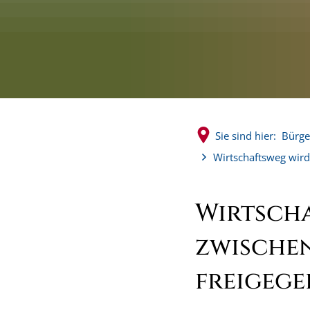
Sie sind hier:
Bürge
Wirtschaftsweg wird
Wirtsch
zwische
freigege