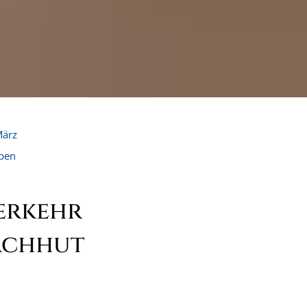
ärz
eben
erkehr
achhut