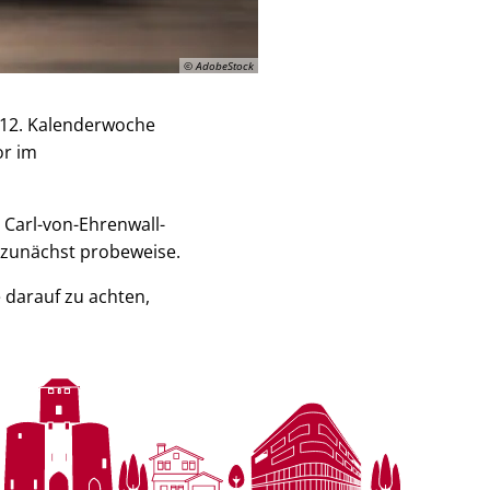
© AdobeStock
 12. Kalenderwoche
or im
 Carl-von-Ehrenwall-
t zunächst probeweise.
 darauf zu achten,