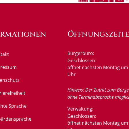
ormationen
Öffnungszeit
Bürgerbüro:
takt
Klicken, um weitere Öffnung
Geschlossen:
pressum
öffnet nächsten Montag um 
Uhr
enschutz
Hinweis: Der Zutritt zum Bürge
rierefreiheit
ohne Terminabsprache möglic
chte Sprache
Verwaltung:
Klicken, um weitere Öffnung
Geschlossen:
ärdensprache
öffnet nächsten Montag um 