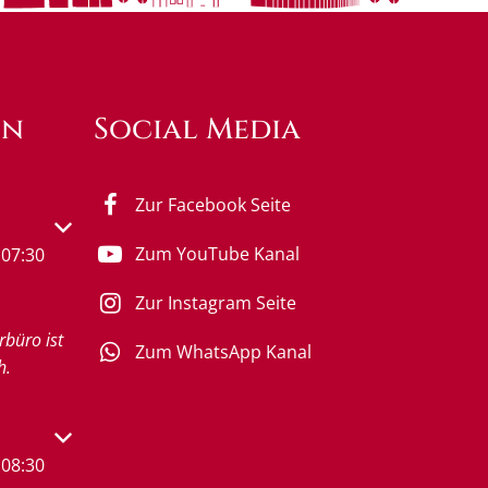
en
Social Media
Zur Facebook Seite
s- oder Schließzeiten auszublenden
Zum YouTube Kanal
07:30
Zur Instagram Seite
rbüro ist
Zum WhatsApp Kanal
h.
s- oder Schließzeiten auszublenden
08:30