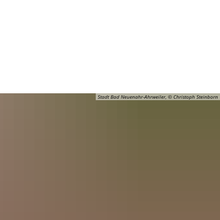
Barrierefreiheit
Öffnungszeiten
Kontakt
ADT
FREIZEIT
Stadt Bad Neuenahr-Ahrweiler, © Christoph Steinborn