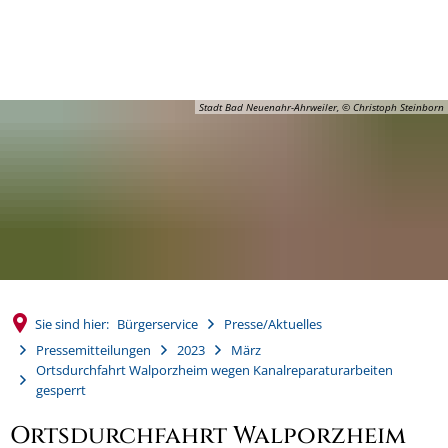
MENÜ
Stadt Bad Neuenahr-Ahrweiler, © Christoph Steinborn
Sie sind hier:
Bürgerservice
Presse/Aktuelles
Pressemitteilungen
2023
März
Ortsdurchfahrt Walporzheim wegen Kanalreparaturarbeiten
gesperrt
Ortsdurchfahrt Walporzheim