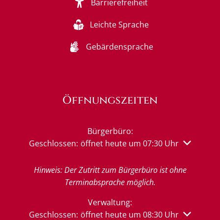
Barrierefreiheit
Leichte Sprache
Gebärdensprache
Öffnungszeiten
Bürgerbüro:
Klicken, um weitere Öffnungs- oder Schließzeiten 
Geschlossen:
öffnet heute um 07:30 Uhr
Hinweis: Der Zutritt zum Bürgerbüro ist ohne
Terminabsprache möglich.
Verwaltung:
Klicken, um weitere Öffnungs- oder Schließzeiten 
Geschlossen:
öffnet heute um 08:30 Uhr