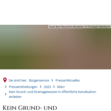
MENÜ
Stadt Bad Neuenahr-Ahrweiler, © Christoph Steinborn
Sie sind hier:
Bürgerservice
Presse/Aktuelles
Pressemitteilungen
2023
März
Kein Grund- und Drainagewasser in öffentliche Kanalisation
einleiten
Kein Grund- und