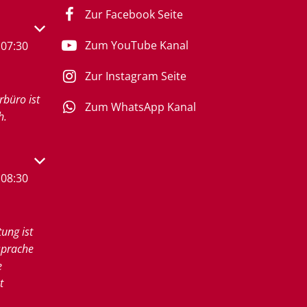
Zur Facebook Seite
s- oder Schließzeiten auszublenden
Zum YouTube Kanal
07:30
Zur Instagram Seite
rbüro ist
Zum WhatsApp Kanal
h.
s- oder Schließzeiten auszublenden
08:30
tung ist
sprache
e
t