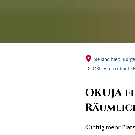
Sie sind hier:
Bürge
OKUJA feiert bunte 
OKUJA f
Räumlic
Künftig mehr Plat