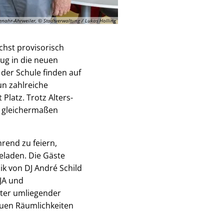
nahr-Ahrweiler, © Stadtverwaltung / Lukas Holling
chst provisorisch
ug in die neuen
der Schule finden auf
un zahlreiche
Platz. Trotz Alters-
e gleichermaßen
rend zu feiern,
eladen. Die Gäste
ik von DJ André Schild
JA und
eter umliegender
euen Räumlichkeiten