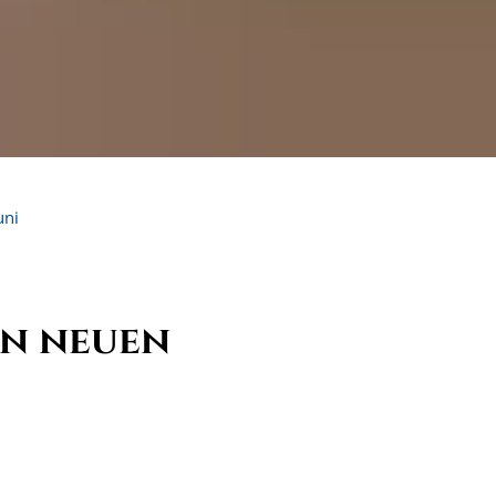
uni
in neuen