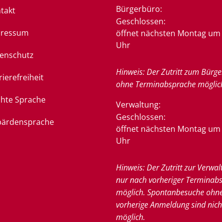
Bürgerbüro:
takt
Klicken, um weitere Öffnung
Geschlossen:
pressum
öffnet nächsten Montag um 
Uhr
enschutz
Hinweis: Der Zutritt zum Bürge
rierefreiheit
ohne Terminabsprache möglic
chte Sprache
Verwaltung:
Klicken, um weitere Öffnung
Geschlossen:
ärdensprache
öffnet nächsten Montag um 
Uhr
Hinweis: Der Zutritt zur Verwal
nur nach vorheriger Terminab
möglich. Spontanbesuche ohn
vorherige Anmeldung sind nich
möglich.