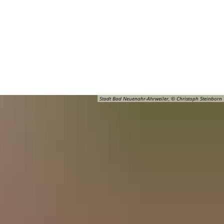
Barrierefreiheit
Öffnungszeiten
Kontakt
ADT
FREIZEIT
Stadt Bad Neuenahr-Ahrweiler, © Christoph Steinborn