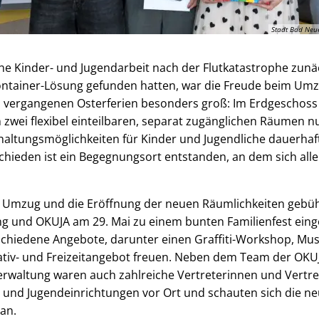
Stadt Bad Neue
e Kinder- und Jugendarbeit nach der Flutkatastrophe zunä
Container-Lösung gefunden hatten, war die Freude beim Umz
n vergangenen Osterferien besonders groß: Im Erdgeschoss 
zwei flexibel einteilbaren, separat zugänglichen Räumen n
haltungsmöglichkeiten für Kinder und Jugendliche dauerhaft 
chieden ist ein Begegnungsort entstanden, an dem sich all
 Umzug und die Eröffnung der neuen Räumlichkeiten gebüh
ng und OKUJA am 29. Mai zu einem bunten Familienfest eing
schiedene Angebote, darunter einen Graffiti-Workshop, Mus
eativ- und Freizeitangebot freuen. Neben dem Team der OKU
erwaltung waren auch zahlreiche Vertreterinnen und Vertr
- und Jugendeinrichtungen vor Ort und schauten sich die n
an.