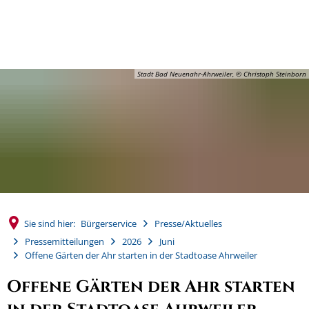
MENÜ
Stadt Bad Neuenahr-Ahrweiler, © Christoph Steinborn
Sie sind hier:
Bürgerservice
Presse/Aktuelles
Pressemitteilungen
2026
Juni
Offene Gärten der Ahr starten in der Stadtoase Ahrweiler
Offene Gärten der Ahr starten