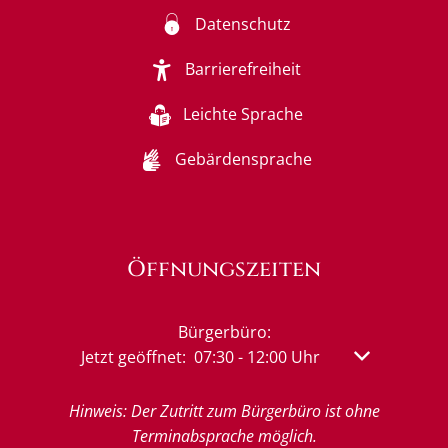
Datenschutz
Barrierefreiheit
Leichte Sprache
Gebärdensprache
Öffnungszeiten
Bürgerbüro:
Klicken, um weitere Öffnungs- oder Schließzeit
Jetzt geöffnet:
07:30
-
12:00
Uhr
Von 07:30 bis
Hinweis: Der Zutritt zum Bürgerbüro ist ohne
Terminabsprache möglich.