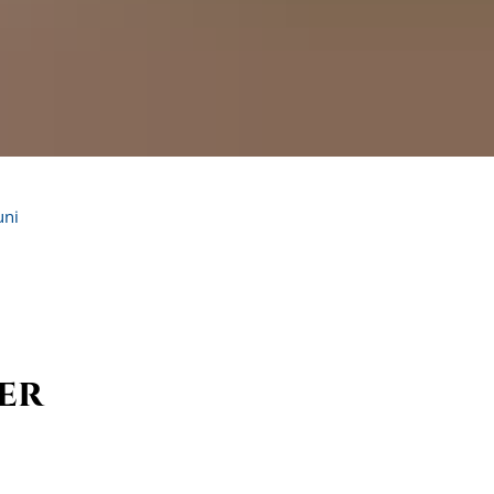
uni
er