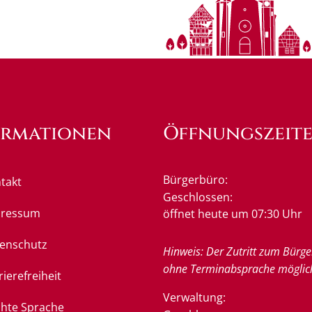
ormationen
Öffnungszeit
Bürgerbüro:
takt
Klicken, um weitere Öffnung
Geschlossen:
pressum
öffnet heute um 07:30 Uhr
enschutz
Hinweis: Der Zutritt zum Bürge
ohne Terminabsprache möglic
rierefreiheit
Verwaltung:
chte Sprache