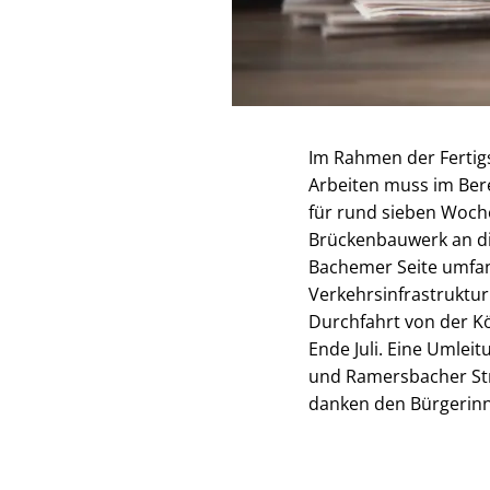
Im Rahmen der Fertig
Arbeiten muss im Bere
für rund sieben Woche
Brückenbauwerk an di
Bachemer Seite umfa
Verkehrsinfrastruktur
Durchfahrt von der Kö
Ende Juli. Eine Umleit
und Ramersbacher Str
danken den Bürgerinn