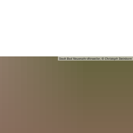
Barrierefreiheit
Öffnungszeiten
Kontakt
ADT
FREIZEIT
Stadt Bad Neuenahr-Ahrweiler, © Christoph Steinborn