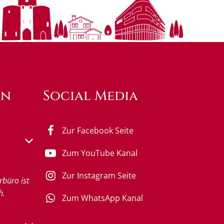
en
Social Media
Zur Facebook Seite
s- oder Schließzeiten auszublenden
Zum YouTube Kanal
Zur Instagram Seite
rbüro ist
h.
Zum WhatsApp Kanal