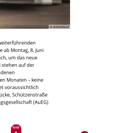
© AdobeStock
weiterführenden
e ab Montag, 8. Juni
lich, um das neue
 stehen auf der
ndenen
enen Monaten – keine
et voraussichtlich
Brücke, Schützenstraße
gsgesellschaft (AuEG)