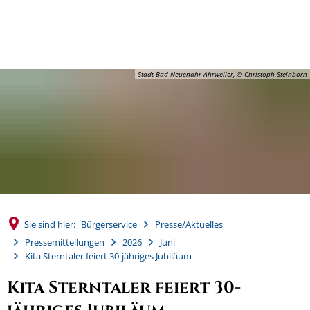
MENÜ
Stadt Bad Neuenahr-Ahrweiler, © Christoph Steinborn
Sie sind hier:
Bürgerservice
Presse/Aktuelles
Pressemitteilungen
2026
Juni
Kita Sterntaler feiert 30-jähriges Jubiläum
Kita Sterntaler feiert 30-