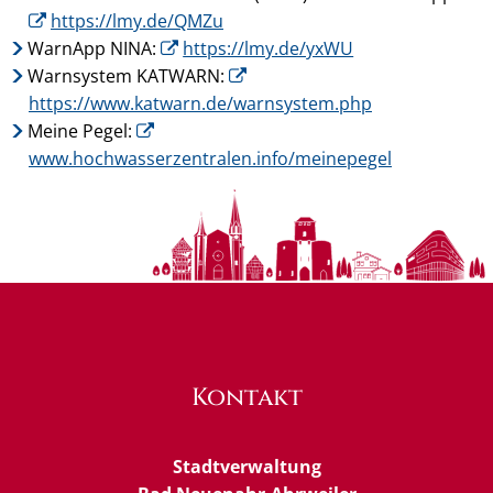
https://lmy.de/QMZu
WarnApp NINA:
https://lmy.de/yxWU
Warnsystem KATWARN:
https://www.katwarn.de/warnsystem.php
Meine Pegel:
www.hochwasserzentralen.info/meinepegel
Kontakt
Stadtverwaltung