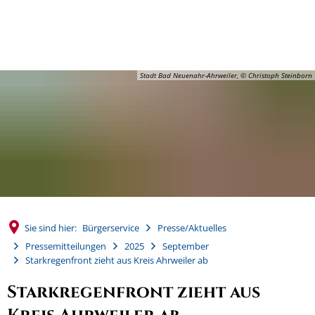
MENÜ
Stadt Bad Neuenahr-Ahrweiler, © Christoph Steinborn
Sie sind hier:
Bürgerservice
Presse/Aktuelles
Pressemitteilungen
2025
September
Starkregenfront zieht aus Kreis Ahrweiler ab
Starkregenfront zieht aus