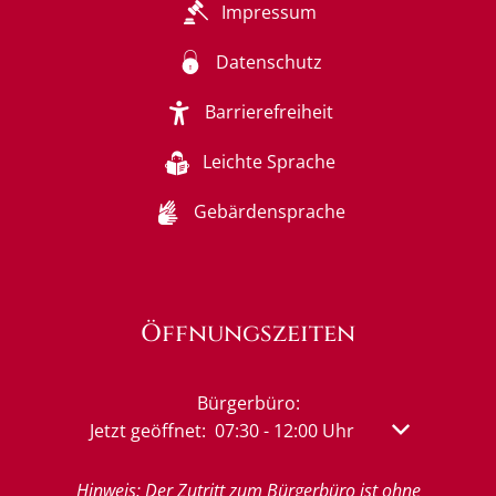
Impressum
Datenschutz
Barrierefreiheit
Leichte Sprache
Gebärdensprache
Öffnungszeiten
Bürgerbüro:
Klicken, um weitere Öffnungs- oder Schließzeit
Jetzt geöffnet:
07:30
-
12:00
Uhr
Von 07:30 bis
Hinweis: Der Zutritt zum Bürgerbüro ist ohne