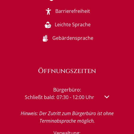
Barrierefreiheit
Leichte Sprache
Gebärdensprache
Öffnungszeiten
Bürgerbüro:
Klicken, um weitere Öffnungs- oder Schließzeit
Schließt bald:
07:30
-
12:00
Uhr
Von 07:30 bis 
Hinweis: Der Zutritt zum Bürgerbüro ist ohne
Terminabsprache möglich.
Verwaltung: