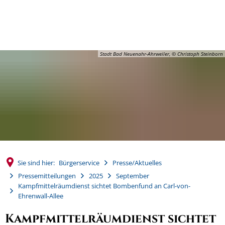
MENÜ
Stadt Bad Neuenahr-Ahrweiler, © Christoph Steinborn
Sie sind hier:
Bürgerservice
Presse/Aktuelles
Pressemitteilungen
2025
September
Kampfmittelräumdienst sichtet Bombenfund an Carl-von-
Ehrenwall-Allee
Kampfmittelräumdienst sichtet