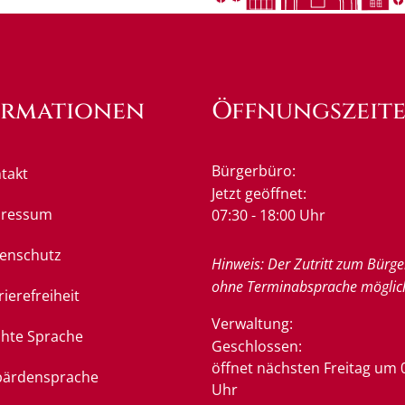
ormationen
Öffnungszeit
Bürgerbüro:
takt
Klicken, um weitere Öffnung
Jetzt geöffnet:
pressum
07:30
-
18:00
Uhr
Von 07:3
enschutz
Hinweis: Der Zutritt zum Bürge
ohne Terminabsprache möglic
rierefreiheit
Verwaltung:
chte Sprache
Klicken, um weitere Öffnung
Geschlossen:
öffnet nächsten Freitag um 
ärdensprache
Uhr