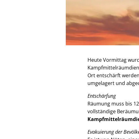
Heute Vormittag wurde
Kampfmittelräumdienst
Ort entschärft werden
umgelagert und abged
Entschärfung
Räumung muss bis 12 U
vollständige Beräumun
Kampfmittelräumdi
Evakuierung der Bevölk