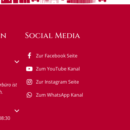
en
Social Media
Zur Facebook Seite
s- oder Schließzeiten auszublenden
Zum YouTube Kanal
0 bis 18:00 Uhr
Zur Instagram Seite
rbüro ist
h.
Zum WhatsApp Kanal
s- oder Schließzeiten auszublenden
08:30