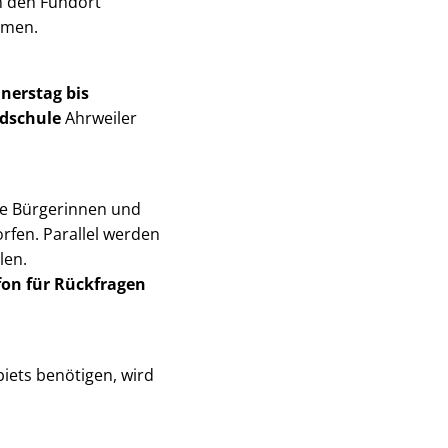
 den Fundort
hmen.
nerstag bis
undschule
Ahrweiler
ie Bürgerinnen und
rfen. Parallel werden
tellen.
fon für Rückfragen
iets benötigen, wird