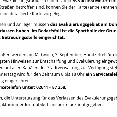
en Evakuierungsradius in einem Umkreis
von 300 Metern
um
Straßen betroffen sind, können Sie der Karte (anbei) entne
ine detaillierte Karte vorgelegt.
nnen und Anlieger müssen
das Evakuierungsgebiet am Don
rlassen haben. Im Bedarfsfall ist die Sporthalle der Gr
s
Betreuungsstelle eingerichtet.
traßen werden am Mittwoch, 3. September, Handzettel für d
gsten Hinweisen zur Entschärfung und Evakuierung eingewo
nen auf allen Kanälen der Stadtverwaltung zur Verfügung s
erstag wird für den Zeitraum 8 bis 18 Uhr
ein Servicetele
ng eingerichtet.
icetelefon unter: 02641 – 87 258.
, die Unterstützung für das Verlassen des Evakuierungsgeb
taktnummer für mobile Transporte bekanntgegeben.