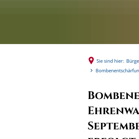
Sie sind hier:
Bürge
Bombenentschärfung 
Bombene
Ehrenwal
Septembe