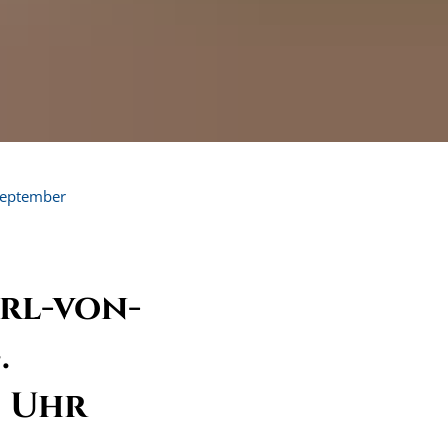
eptember
rl-von-
.
2 Uhr