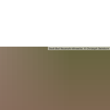
Barrierefreiheit
Öffnungszeiten
Kontakt
ADT
FREIZEIT
Stadt Bad Neuenahr-Ahrweiler, © Christoph Steinborn