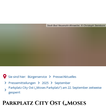
MENÜ
Stadt Bad Neuenahr-Ahrweiler, © Christoph Steinborn
Sie sind hier:
Bürgerservice
Presse/Aktuelles
Pressemitteilungen
2025
September
Parkplatz City Ost („Moses Parkplatz“) am 22. September zeitweise
gesperrt
Parkplatz City Ost („Moses