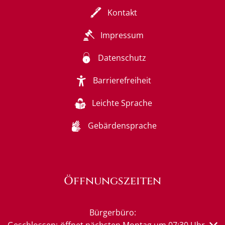
Kontakt
Impressum
Datenschutz
Barrierefreiheit
Leichte Sprache
Gebärdensprache
Öffnungszeiten
Bürgerbüro:
Klicken, um weitere Öffnungs- oder Schließzeiten auszub
Geschlossen:
öffnet nächsten Montag um 07:30 Uhr