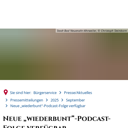
MENÜ
Stadt Bad Neuenahr-Ahrweiler, © Christoph Steinborn
Sie sind hier:
Bürgerservice
Presse/Aktuelles
Pressemitteilungen
2025
September
Neue „wiederbunt“-Podcast-Folge verfügbar
Neue „wiederbunt“-Podcast-