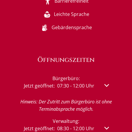
Barrierefreiheit
Leichte Sprache
Gebärdensprache
Öffnungszeiten
Bürgerbüro:
Klicken, um weitere Öffnungs- oder Schließzeit
Jetzt geöffnet:
07:30
-
12:00
Uhr
Von 07:30 bis
Hinweis: Der Zutritt zum Bürgerbüro ist ohne
Terminabsprache möglich.
Verwaltung:
Klicken, um weitere Öffnungs- oder Schließzeit
Jetzt geöffnet:
08:30
-
12:00
Uhr
Von 08:30 bis