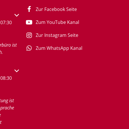
Zur Facebook Seite
s- oder Schließzeiten auszublenden
Zum YouTube Kanal
07:30
Zur Instagram Seite
rbüro ist
Zum WhatsApp Kanal
h.
s- oder Schließzeiten auszublenden
08:30
tung ist
sprache
e
t