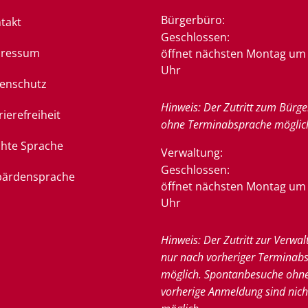
Bürgerbüro:
takt
Klicken, um weitere Öffnung
Geschlossen:
pressum
öffnet nächsten Montag um 
Uhr
enschutz
Hinweis: Der Zutritt zum Bürge
rierefreiheit
ohne Terminabsprache möglic
chte Sprache
Verwaltung:
Klicken, um weitere Öffnung
Geschlossen:
ärdensprache
öffnet nächsten Montag um 
Uhr
Hinweis: Der Zutritt zur Verwal
nur nach vorheriger Terminab
möglich. Spontanbesuche ohn
vorherige Anmeldung sind nich