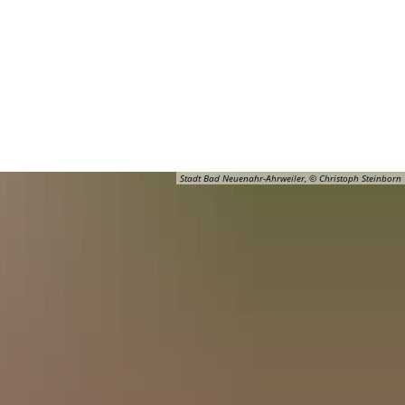
Barrierefreiheit
Öffnungszeiten
Kontakt
ADT
FREIZEIT
Stadt Bad Neuenahr-Ahrweiler, © Christoph Steinborn