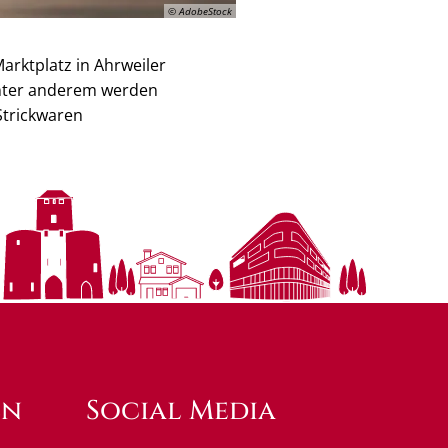
© AdobeStock
arktplatz in Ahrweiler
Unter anderem werden
Strickwaren
en
Social Media