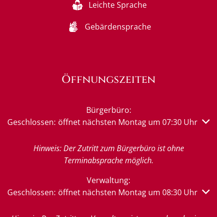
Leichte Sprache
Gebärdensprache
Öffnungszeiten
Bürgerbüro:
Klicken, um weitere Öffnungs- oder Schließzeiten auszub
Geschlossen:
öffnet nächsten Montag um 07:30 Uhr
Hinweis: Der Zutritt zum Bürgerbüro ist ohne
Terminabsprache möglich.
Verwaltung:
Klicken, um weitere Öffnungs- oder Schließzeiten auszub
Geschlossen:
öffnet nächsten Montag um 08:30 Uhr