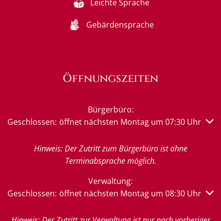
Leichte Sprache
Gebärdensprache
Öffnungszeiten
Bürgerbüro:
Klicken, um weitere Öffnungs- oder Schließzeiten auszub
Geschlossen:
öffnet nächsten Montag um 07:30 Uhr
Hinweis: Der Zutritt zum Bürgerbüro ist ohne
Terminabsprache möglich.
Verwaltung:
Klicken, um weitere Öffnungs- oder Schließzeiten auszub
Geschlossen:
öffnet nächsten Montag um 08:30 Uhr
Hinweis: Der Zutritt zur Verwaltung ist nur nach vorheriger