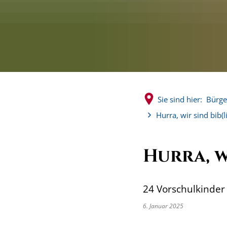
Sie sind hier:
Bürge
Hurra, wir sind bib(li
Hurra, w
24 Vorschulkinder 
6. Januar 2025