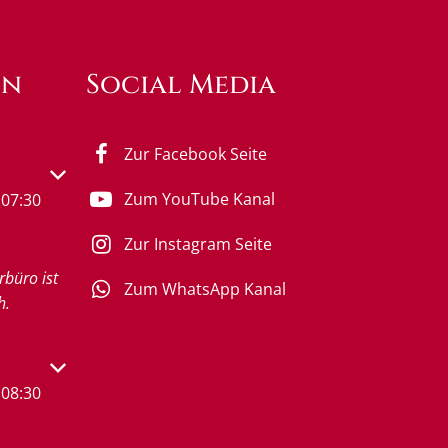
en
Social Media
Zur Facebook Seite
s- oder Schließzeiten auszublenden
Zum YouTube Kanal
07:30
Zur Instagram Seite
rbüro ist
Zum WhatsApp Kanal
h.
s- oder Schließzeiten auszublenden
08:30