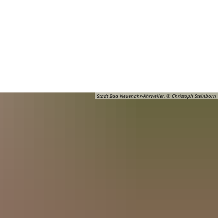
Barrierefreiheit
Öffnungszeiten
Kontakt
ADT
FREIZEIT
Stadt Bad Neuenahr-Ahrweiler, © Christoph Steinborn