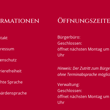
ormationen
Öffnungszeit
Bürgerbüro:
takt
Klicken, um weitere Öffnung
Geschlossen:
pressum
öffnet nächsten Montag um 
Uhr
enschutz
Hinweis: Der Zutritt zum Bürge
rierefreiheit
ohne Terminabsprache möglic
chte Sprache
Verwaltung:
Klicken, um weitere Öffnung
Geschlossen:
ärdensprache
öffnet nächsten Montag um 
Uhr