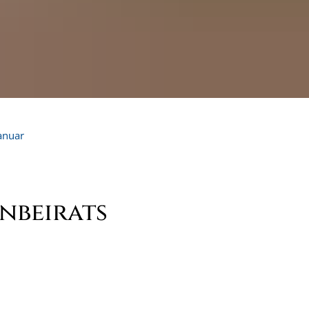
anuar
nbeirats