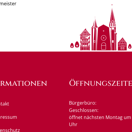
meister
ormationen
Öffnungszeit
Bürgerbüro:
takt
Klicken, um weitere Öffnung
Geschlossen:
pressum
öffnet nächsten Montag um 
Uhr
enschutz