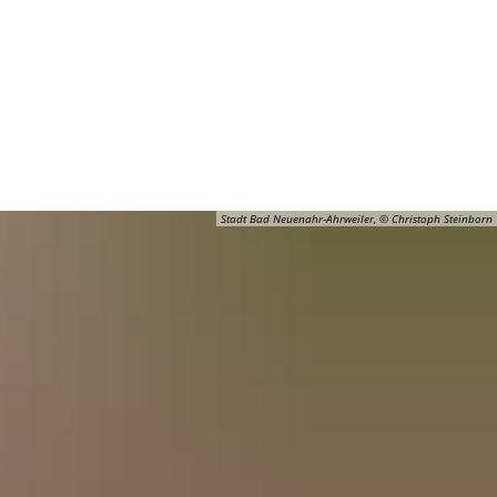
Barrierefreiheit
Öffnungszeiten
Kontakt
ADT
FREIZEIT
Stadt Bad Neuenahr-Ahrweiler, © Christoph Steinborn