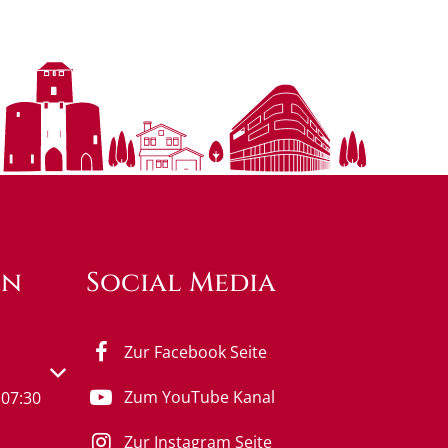
en
Social Media
Zur Facebook Seite
s- oder Schließzeiten auszublenden
Zum YouTube Kanal
07:30
Zur Instagram Seite