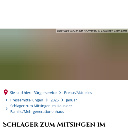
MENÜ
Stadt Bad Neuenahr-Ahrweiler, © Christoph Steinborn
Sie sind hier:
Bürgerservice
Presse/Aktuelles
Pressemitteilungen
2025
Januar
Schlager zum Mitsingen im Haus der
Familie/Mehrgenerationenhaus
Schlager zum Mitsingen im