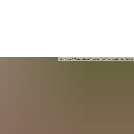
Barrierefreiheit
Öffnungszeiten
Kontakt
ADT
FREIZEIT
Stadt Bad Neuenahr-Ahrweiler, © Christoph Steinborn