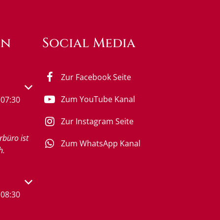
en
Social Media
Zur Facebook Seite
s- oder Schließzeiten auszublenden
Zum YouTube Kanal
07:30
Zur Instagram Seite
rbüro ist
Zum WhatsApp Kanal
h.
s- oder Schließzeiten auszublenden
08:30