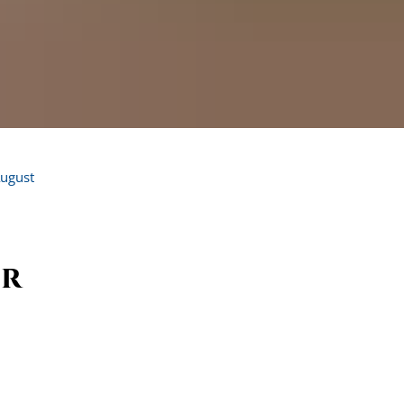
ugust
er