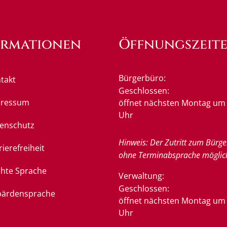
ormationen
Öffnungszeit
Bürgerbüro:
takt
Klicken, um weitere Öffnung
Geschlossen:
pressum
öffnet nächsten Montag um 
Uhr
enschutz
Hinweis: Der Zutritt zum Bürge
rierefreiheit
ohne Terminabsprache möglic
chte Sprache
Verwaltung:
Klicken, um weitere Öffnung
Geschlossen:
ärdensprache
öffnet nächsten Montag um 
Uhr