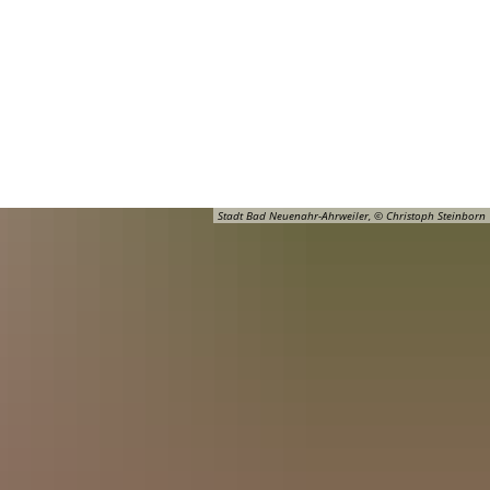
Barrierefreiheit
Öffnungszeiten
Kontakt
ADT
FREIZEIT
Stadt Bad Neuenahr-Ahrweiler, © Christoph Steinborn