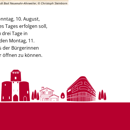
adt Bad Neuenahr-Ahrweiler, © Christoph Steinborn
onntag,
10
. August,
s Tages erfolgen soll,
 drei Tage in
nden Montag,
11
.
is der Bürgerinnen
r öffnen zu können.