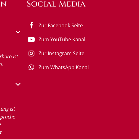
en
Social Media
Zur Facebook Seite
s- oder Schließzeiten auszublenden
Zum YouTube Kanal
Zur Instagram Seite
rbüro ist
h.
Zum WhatsApp Kanal
s- oder Schließzeiten auszublenden
tung ist
sprache
e
t