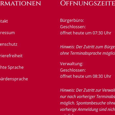
ormationen
Öffnungszeit
Bürgerbüro:
takt
Klicken, um weitere Öffnung
Geschlossen:
pressum
öffnet heute um 07:30 Uhr
enschutz
Hinweis: Der Zutritt zum Bürge
ohne Terminabsprache möglic
rierefreiheit
Verwaltung:
chte Sprache
Klicken, um weitere Öffnung
Geschlossen:
öffnet heute um 08:30 Uhr
ärdensprache
Hinweis: Der Zutritt zur Verwal
nur nach vorheriger Terminab
möglich. Spontanbesuche ohn
vorherige Anmeldung sind nich