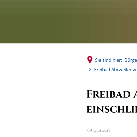
Sie sind hier:
Bürge
Freibad Ahrweiler vo
Freibad 
einschl
7. August 2025