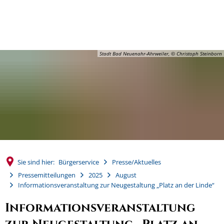
MENÜ
Stadt Bad Neuenahr-Ahrweiler, © Christoph Steinborn
Sie sind hier:
Bürgerservice
Presse/Aktuelles
Pressemitteilungen
2025
August
Informationsveranstaltung zur Neugestaltung „Platz an der Linde“
Informationsveranstaltung