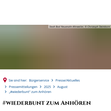
MENÜ
Stadt Bad Neuenahr-Ahrweiler, © Christoph Steinborn
Sie sind hier:
Bürgerservice
Presse/Aktuelles
Pressemitteilungen
2025
August
„#wiederbunt“ zum Anhören
#wiederbunt zum Anhören