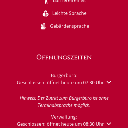
Barrierefreiheit
Leichte Sprache
Gebärdensprache
Öffnungszeiten
Bürgerbüro:
Klicken, um weitere Öffnungs- oder Schließzeiten 
Geschlossen:
öffnet heute um 07:30 Uhr
Hinweis: Der Zutritt zum Bürgerbüro ist ohne
Terminabsprache möglich.
Verwaltung:
Klicken, um weitere Öffnungs- oder Schließzeiten 
Geschlossen:
öffnet heute um 08:30 Uhr