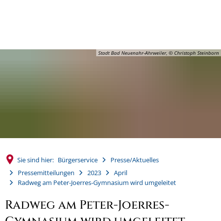
MENÜ
Stadt Bad Neuenahr-Ahrweiler, © Christoph Steinborn
Sie sind hier:
Bürgerservice
Presse/Aktuelles
Pressemitteilungen
2023
April
Radweg am Peter-Joerres-Gymnasium wird umgeleitet
Radweg am Peter-Joerres-