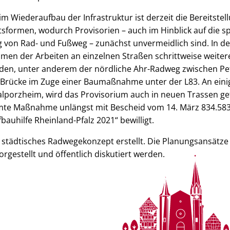
im Wiederaufbau der Infrastruktur ist derzeit die Bereitste
ätsformen, wodurch Provisorien – auch im Hinblick auf die s
 von Rad- und Fußweg – zunächst unvermeidlich sind. In
men der Arbeiten an einzelnen Straßen schrittweise weiter
rden, unter anderem der nördliche Ahr-Radweg zwischen Pet
rücke im Zuge einer Baumaßnahme unter der L83. An einig
alporzheim, wird das Provisorium auch in neuen Trassen g
amte Maßnahme unlängst mit Bescheid vom 14. März 834.58
uhilfe Rheinland-Pfalz 2021“ bewilligt.
s städtisches Radwegekonzept erstellt. Die Planungsansätze
orgestellt und öffentlich diskutiert werden.