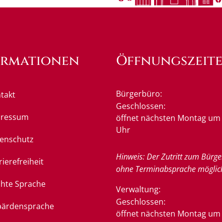
ormationen
Öffnungszeit
Bürgerbüro:
takt
Klicken, um weitere Öffnung
Geschlossen:
pressum
öffnet nächsten Montag um 
Uhr
enschutz
Hinweis: Der Zutritt zum Bürge
rierefreiheit
ohne Terminabsprache möglic
chte Sprache
Verwaltung:
Klicken, um weitere Öffnung
Geschlossen:
ärdensprache
öffnet nächsten Montag um 