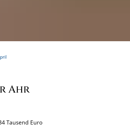
pril
er Ahr
834 Tausend Euro