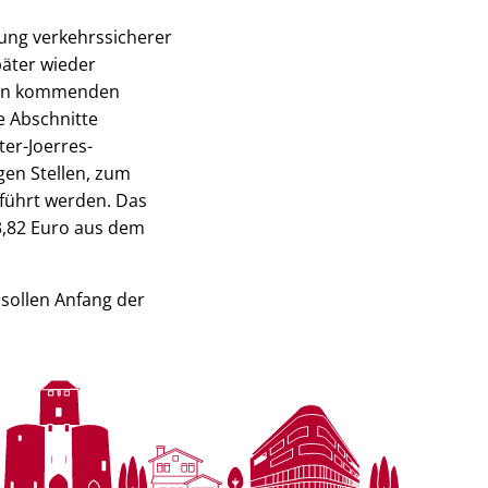
llung verkehrssicherer
päter wieder
 den kommenden
e Abschnitte
er-Joerres-
en Stellen, zum
eführt werden. Das
3,82 Euro aus dem
 sollen Anfang der