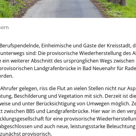
born
Berufspendelnde, Einheimische und Gäste der Kreisstadt, 
unterwegs sind: Die provisorische Wiederherstellung des 
e ein weiterer Abschnitt des ursprünglichen Wegs zwischen
 provisorischen Landgrafenbrücke in Bad Neuenahr für Rad
erden.
hrufer gelegen, riss die Flut an vielen Stellen nicht nur As
ung, Beschilderung und Vegetation mit sich. Derzeit ist d
weise und unter Berücksichtigung von Umwegen möglich. Zei
tt zwischen BBS und Landgrafenbrücke. Hier war in den v
cklungsgesellschaft für eine provisorische Wiederherstellung
abgeschlossen und auch neue, leistungsstarke Beleuchtung w
 zunächst provisorisch.