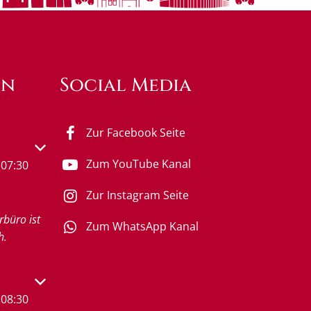
en
Social Media
Zur Facebook Seite
s- oder Schließzeiten auszublenden
Zum YouTube Kanal
07:30
Zur Instagram Seite
rbüro ist
Zum WhatsApp Kanal
h.
s- oder Schließzeiten auszublenden
08:30