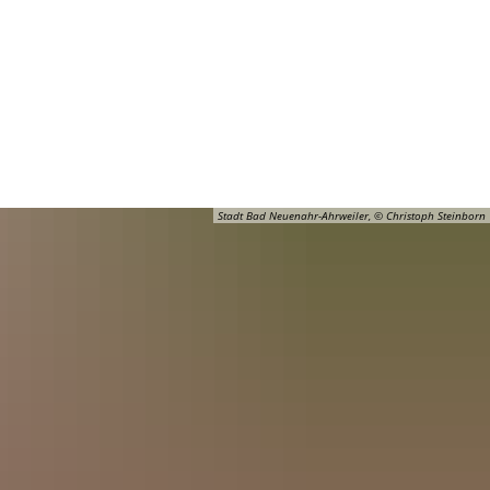
Barrierefreiheit
Öffnungszeiten
Kontakt
ADT
FREIZEIT
Stadt Bad Neuenahr-Ahrweiler, © Christoph Steinborn