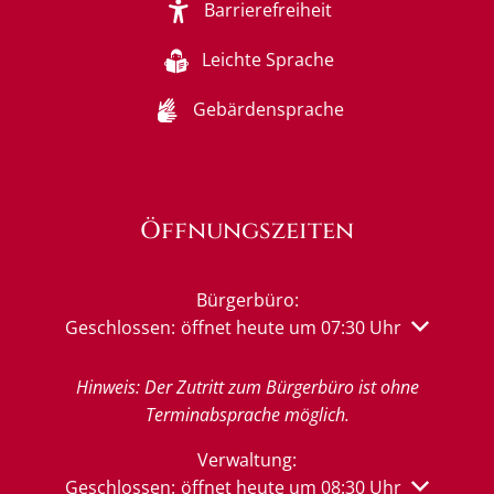
Barrierefreiheit
Leichte Sprache
Gebärdensprache
Öffnungszeiten
Bürgerbüro:
Klicken, um weitere Öffnungs- oder Schließzeiten 
Geschlossen:
öffnet heute um 07:30 Uhr
Hinweis: Der Zutritt zum Bürgerbüro ist ohne
Terminabsprache möglich.
Verwaltung:
Klicken, um weitere Öffnungs- oder Schließzeiten 
Geschlossen:
öffnet heute um 08:30 Uhr