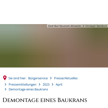
MENÜ
Stadt Bad Neuenahr-Ahrweiler, © Christoph Steinborn
Sie sind hier:
Bürgerservice
Presse/Aktuelles
Pressemitteilungen
2023
April
Demontage eines Baukrans
Demontage eines Baukrans