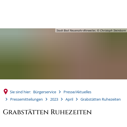
MENÜ
Stadt Bad Neuenahr-Ahrweiler, © Christoph Steinborn
Sie sind hier:
Bürgerservice
Presse/Aktuelles
Pressemitteilungen
2023
April
Grabstätten Ruhezeiten
Grabstätten Ruhezeiten