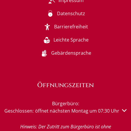
Impressum
Datenschutz
Barrierefreiheit
Leichte Sprache
Gebärdensprache
Öffnungszeiten
Bürgerbüro:
Klicken, um weitere Öffnungs- oder Schließzeiten auszub
Geschlossen:
öffnet nächsten Montag um 07:30 Uhr
Hinweis: Der Zutritt zum Bürgerbüro ist ohne