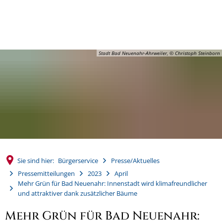
MENÜ
Stadt Bad Neuenahr-Ahrweiler, © Christoph Steinborn
Sie sind hier:
Bürgerservice
Presse/Aktuelles
Pressemitteilungen
2023
April
Mehr Grün für Bad Neuenahr: Innenstadt wird klimafreundlicher
und attraktiver dank zusätzlicher Bäume
Mehr Grün für Bad Neuenahr: