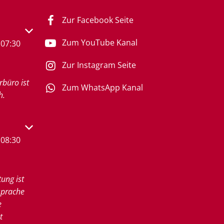
Zur Facebook Seite
s- oder Schließzeiten auszublenden
Zum YouTube Kanal
07:30
Zur Instagram Seite
rbüro ist
Zum WhatsApp Kanal
h.
s- oder Schließzeiten auszublenden
08:30
tung ist
sprache
e
t