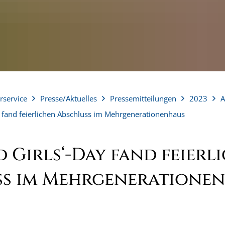
rservice
Presse/Aktuelles
Pressemitteilungen
2023
A
y fand feierlichen Abschluss im Mehrgenerationenhaus
d Girls‘-Day fand feierl
ss im Mehrgeneratione