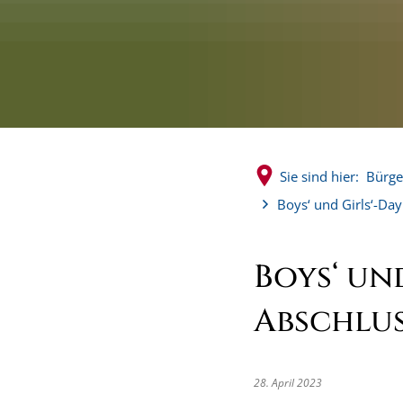
Sie sind hier:
Bürge
Boys‘ und Girls‘-Da
Boys‘ un
Abschlu
28. April 2023