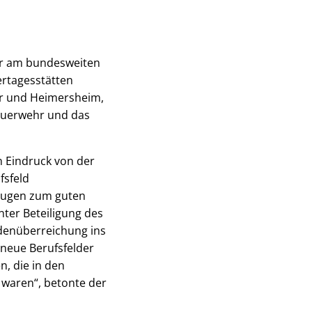
hr am bundesweiten
dertagesstätten
er und Heimersheim,
 Feuerwehr und das
n Eindruck von der
fsfeld
trugen zum guten
nter Beteiligung des
denüberreichung ins
 neue Berufsfelder
, die in den
 waren“, betonte der