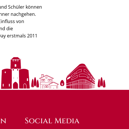
n und Schüler können
änner nachgehen.
Einfluss von
nd die
Day erstmals 2011
en
Social Media