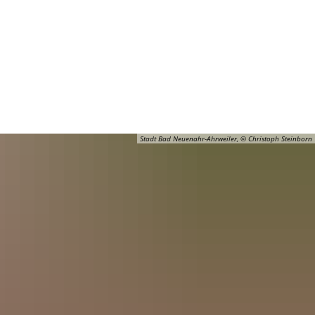
Barrierefreiheit
Öffnungszeiten
Kontakt
ADT
FREIZEIT
Stadt Bad Neuenahr-Ahrweiler, © Christoph Steinborn