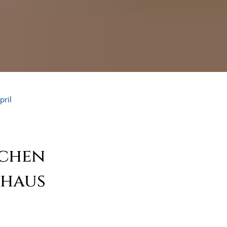
pril
ichen
nhaus