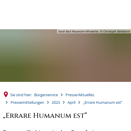
MENÜ
Stadt Bad Neuenahr-Ahrweiler, © Christoph Steinborn
Sie sind hier:
Bürgerservice
Presse/Aktuelles
Pressemitteilungen
2023
April
„Errare Humanum est“
„Errare Humanum est“