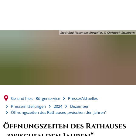
MENÜ
Stadt Bad Neuenahr-Ahrweiler, © Christoph Steinborn
Sie sind hier:
Bürgerservice
Presse/Aktuelles
Pressemitteilungen
2024
Dezember
Öffnungszeiten des Rathauses „zwischen den Jahren“
Öffnungszeiten des Rathauses