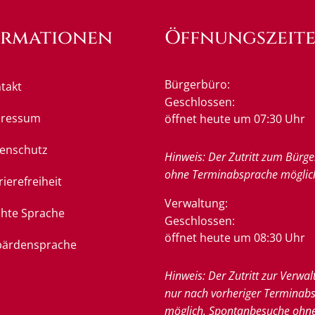
ormationen
Öffnungszeit
Bürgerbüro:
takt
Klicken, um weitere Öffnung
Geschlossen:
pressum
öffnet heute um 07:30 Uhr
enschutz
Hinweis: Der Zutritt zum Bürge
ohne Terminabsprache möglic
rierefreiheit
Verwaltung:
chte Sprache
Klicken, um weitere Öffnung
Geschlossen:
öffnet heute um 08:30 Uhr
ärdensprache
Hinweis: Der Zutritt zur Verwal
nur nach vorheriger Terminab
möglich. Spontanbesuche ohn