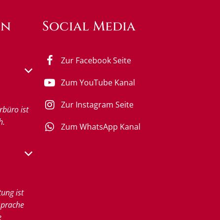
en
Social Media
Zur Facebook Seite
s- oder Schließzeiten auszublenden
Zum YouTube Kanal
Zur Instagram Seite
rbüro ist
h.
Zum WhatsApp Kanal
s- oder Schließzeiten auszublenden
tung ist
sprache
e