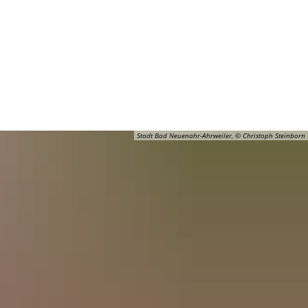
Barrierefreiheit
Öffnungszeiten
Kontakt
ADT
FREIZEIT
Stadt Bad Neuenahr-Ahrweiler, © Christoph Steinborn