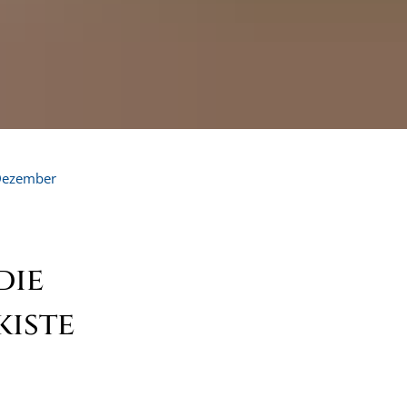
ezember
die
kiste