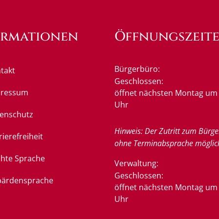
ormationen
Öffnungszeit
Bürgerbüro:
takt
Klicken, um weitere Öffnung
Geschlossen:
pressum
öffnet nächsten Montag um 
Uhr
enschutz
Hinweis: Der Zutritt zum Bürge
rierefreiheit
ohne Terminabsprache möglic
chte Sprache
Verwaltung:
Klicken, um weitere Öffnung
Geschlossen:
ärdensprache
öffnet nächsten Montag um 
Uhr