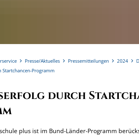
rservice
Presse/Aktuelles
Pressemitteilungen
2024
D
ch Startchancen-Programm
serfolg durch Startch
mm
lschule plus ist im Bund-Länder-Programm berücks