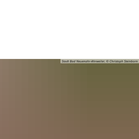
Barrierefreiheit
Öffnungszeiten
Kontakt
ADT
FREIZEIT
Stadt Bad Neuenahr-Ahrweiler, © Christoph Steinborn