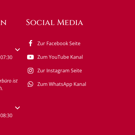
en
Social Media
Zur Facebook Seite
s- oder Schließzeiten auszublenden
Zum YouTube Kanal
07:30
Zur Instagram Seite
rbüro ist
Zum WhatsApp Kanal
h.
s- oder Schließzeiten auszublenden
08:30