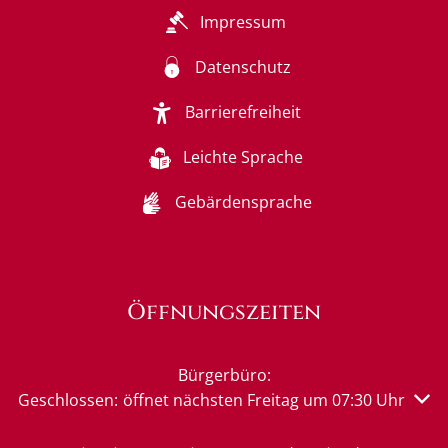
Impressum
Datenschutz
Barrierefreiheit
Leichte Sprache
Gebärdensprache
Öffnungszeiten
Bürgerbüro:
Klicken, um weitere Öffnungs- oder Schließzeiten auszu
Geschlossen:
öffnet nächsten Freitag um 07:30 Uhr