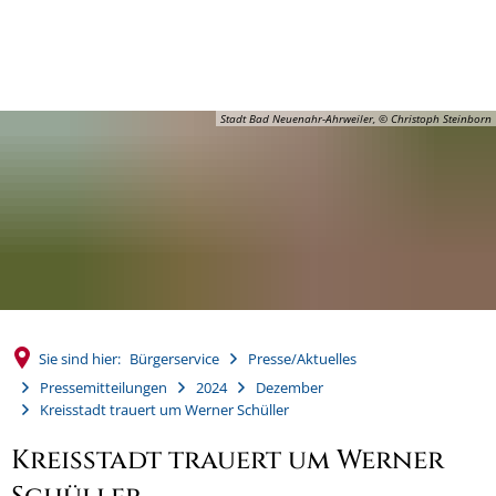
MENÜ
Stadt Bad Neuenahr-Ahrweiler, © Christoph Steinborn
Sie sind hier:
Bürgerservice
Presse/Aktuelles
Pressemitteilungen
2024
Dezember
Kreisstadt trauert um Werner Schüller
Kreisstadt trauert um Werner