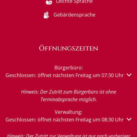
Leichte Sprache
Gebärdensprache
Öffnungszeiten
Bürgerbüro:
Klicken, um weitere Öffnungs- oder Schließzeiten auszu
Geschlossen:
öffnet nächsten Freitag um 07:30 Uhr
Hinweis: Der Zutritt zum Bürgerbüro ist ohne
Terminabsprache möglich.
Verwaltung:
Klicken, um weitere Öffnungs- oder Schließzeiten auszu
Geschlossen:
öffnet nächsten Freitag um 08:30 Uhr
Hinweis: Der Zutritt zur Verwaltung ist nur nach vorheriger